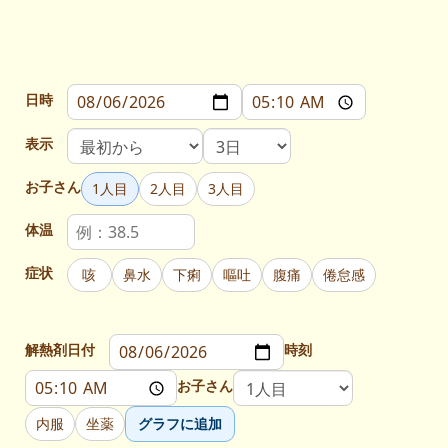
日時
表示
お子さん
1人目
2人目
3人目
体温
症状
咳
鼻水
下痢
嘔吐
腹痛
倦怠感
解熱剤
日付
時刻
お子さん
内服
坐薬
グラフに追加