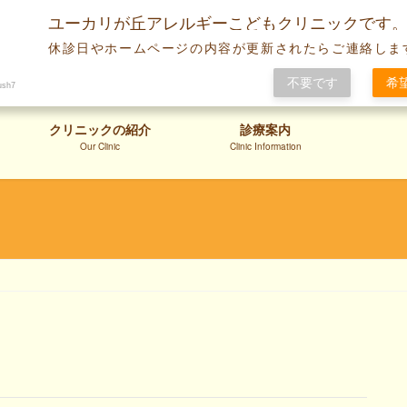
ユーカリが丘アレルギーこどもクリニックです
休診日やホームページの内容が更新されたらご連絡しま
不要です
希
ush7
クリニックの紹介
診療案内
Our Clinic
Clinic Information