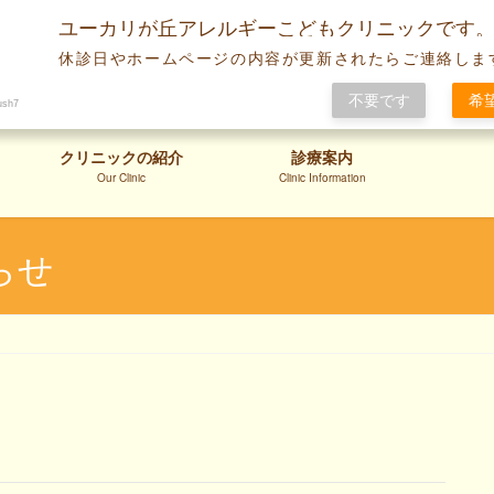
ユーカリが丘アレルギーこどもクリニックです
休診日やホームページの内容が更新されたらご連絡しま
不要です
希
ush7
クリニックの紹介
診療案内
Our Clinic
Clinic Information
らせ