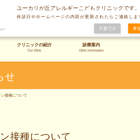
ユーカリが丘アレルギーこどもクリニックです
休診日やホームページの内容が更新されたらご連絡しま
不要です
希
ush7
クリニックの紹介
診療案内
Our Clinic
Clinic Information
らせ
チン接種について
チン接種について